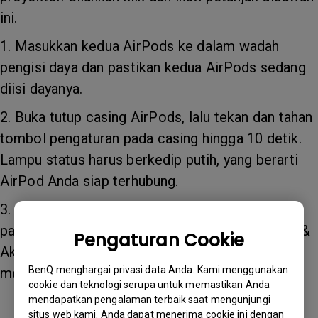
ini.
1. Masukkan kedua AirPods ke dalam wadah
pengisi daya dan pastikan kedua AirPods sedang
diisi dayanya.
2. Buka tutup casing AirPods, lalu tekan dan tahan
tombol pengaturan pada casing hingga 10 detik.
Lampu status harus berkedip putih, yang berarti
AirPod Anda siap terhubung.
3. Klik "Pengaturan" pada proyektor Anda dan
pastikan Bluetooth diaktifkan, lalu klik "Remote &
Pengaturan Cookie
Aksesori" untuk menambahkan aksesori guna
BenQ menghargai privasi data Anda. Kami menggunakan
menyambungkan AirPods.
cookie dan teknologi serupa untuk memastikan Anda
mendapatkan pengalaman terbaik saat mengunjungi
situs web kami. Anda dapat menerima cookie ini dengan