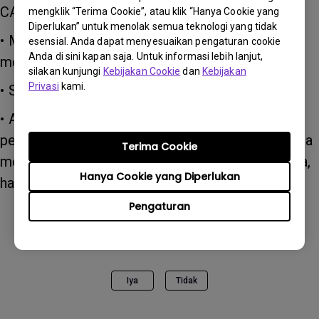
CATATAN:
mengklik “Terima Cookie”, atau klik “Hanya Cookie yang
Diperlukan” untuk menolak semua teknologi yang tidak
• Mungkin ada latensi dengan Bluetooth yang
esensial. Anda dapat menyesuaikan pengaturan cookie
Anda di sini kapan saja. Untuk informasi lebih lanjut,
menyebabkan jeda audio saat menonton film.
silakan kunjungi
Kebijakan Cookie
dan
Kebijakan
Privasi
kami.
• Sesuaikan volume sebelum digunakan.
• Anda hanya dapat menyambungkan SATU
perangkat Bluetooth dalam satu waktu. Jika Anda
Terima Cookie
menggunakan perangkat Bluetooth yang berbeda,
Hanya Cookie yang Diperlukan
harap pasangkan lagi.
Pengaturan
Apakah informasi ini membantu?
Iya
Tidak