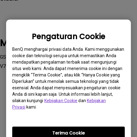
Pengaturan Cookie
Model yang Berlaku
BenQ menghargai privasi data Anda. Kami menggunakan
cookie dan teknologi serupa untuk memastikan Anda
GS50, GV11, GV30 , HT3550i, TH685i, TK700STi, TK850i,
mendapatkan pengalaman terbaik saat mengunjungi
V7050i , X3000i
situs web kami. Anda dapat menerima cookie ini dengan
mengklik “Terima Cookie”, atau klik “Hanya Cookie yang
Diperlukan” untuk menolak semua teknologi yang tidak
esensial. Anda dapat menyesuaikan pengaturan cookie
Anda di sini kapan saja. Untuk informasi lebih lanjut,
silakan kunjungi
Kebijakan Cookie
dan
Kebijakan
Apakah informasi ini membantu?
Privasi
kami.
Iya
Tidak
Terima Cookie