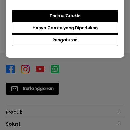
Apakah informasi ini membantu?
Terima Cookie
Iya
Tidak
Hanya Cookie yang Diperlukan
Pengaturan
Berlangganan
Produk
Proyektor
Solusi