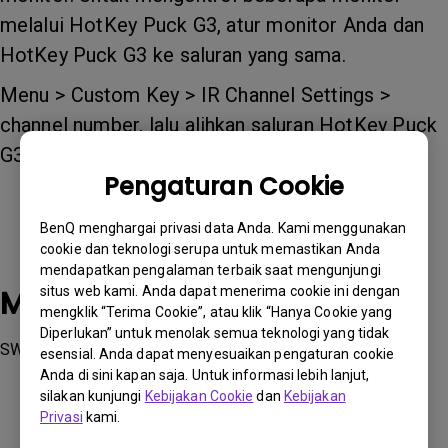
melalui HotKey Puck G3, atur monitor Anda dan
HotKey Puck G3 ke saluran yang sama.
Menu > Custom Key > IR Channel Settings >
channel number, lalu alihkan saluran HotKey Puck
G3 di sisi aksesori ke nomor saluran yang sama.
Pengaturan Cookie
BenQ menghargai privasi data Anda. Kami menggunakan
cookie dan teknologi serupa untuk memastikan Anda
mendapatkan pengalaman terbaik saat mengunjungi
situs web kami. Anda dapat menerima cookie ini dengan
Model yang Berlaku
mengklik “Terima Cookie”, atau klik “Hanya Cookie yang
Diperlukan” untuk menolak semua teknologi yang tidak
SW272Q, SW272U
esensial. Anda dapat menyesuaikan pengaturan cookie
Anda di sini kapan saja. Untuk informasi lebih lanjut,
silakan kunjungi
Kebijakan Cookie
dan
Kebijakan
Privasi
kami.