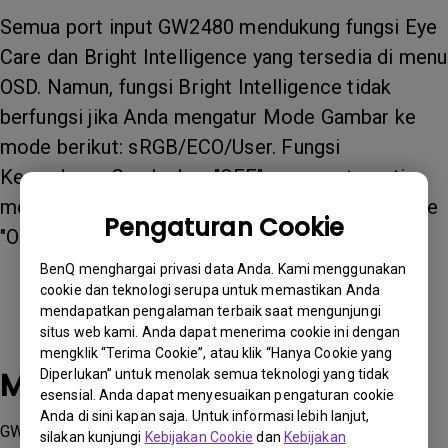
Semua port input GW2480 mendukung fungsi Eye
Care dan Bright Intelligence yang tersedia di menu
OSD. Namun, fungsi Bright Intelligence tidak
berfungsi jika Anda mengatur Mode Gambar ke
mode berikut: sRGB/ECO/User. Fungsi
Kecerdasan Cerah akan "OFF" secara otomatis
meskipun Anda telah menyetel fungsi tersebut ke
Pengaturan Cookie
"ON".
BenQ menghargai privasi data Anda. Kami menggunakan
cookie dan teknologi serupa untuk memastikan Anda
mendapatkan pengalaman terbaik saat mengunjungi
situs web kami. Anda dapat menerima cookie ini dengan
mengklik “Terima Cookie”, atau klik “Hanya Cookie yang
Model yang Berlaku
Diperlukan” untuk menolak semua teknologi yang tidak
esensial. Anda dapat menyesuaikan pengaturan cookie
Anda di sini kapan saja. Untuk informasi lebih lanjut,
GW2480
silakan kunjungi
Kebijakan Cookie
dan
Kebijakan