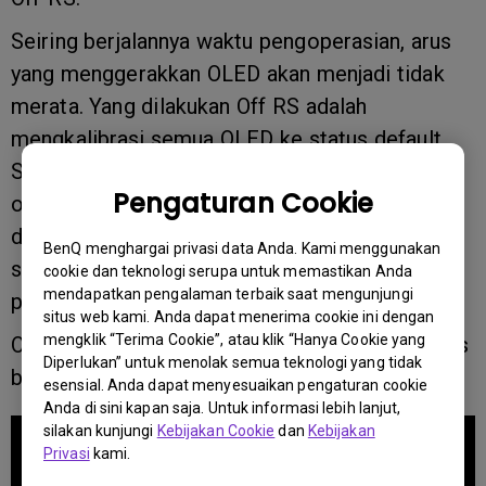
Seiring berjalannya waktu pengoperasian, arus
yang menggerakkan OLED akan menjadi tidak
merata. Yang dilakukan Off RS adalah
mengkalibrasi semua OLED ke status default.
Setiap 4 jam durasi layar, monitor akan secara
Pengaturan Cookie
otomatis menyalakan mode ini setelah layar
dalam keadaan siaga/ mati (memerlukan waktu
BenQ menghargai privasi data Anda. Kami menggunakan
sekitar 10 menit). User dapat menjalankan
cookie dan teknologi serupa untuk memastikan Anda
mendapatkan pengalaman terbaik saat mengunjungi
proses ini secara manual melalui menu OSD.
situs web kami. Anda dapat menerima cookie ini dengan
mengklik “Terima Cookie”, atau klik “Hanya Cookie yang
Orbit: Untuk mengurangi stress di OLEDs, pixels
Diperlukan” untuk menolak semua teknologi yang tidak
berpindah sedikit setiap menit.
esensial. Anda dapat menyesuaikan pengaturan cookie
Anda di sini kapan saja. Untuk informasi lebih lanjut,
silakan kunjungi
Kebijakan Cookie
dan
Kebijakan
Privasi
kami.