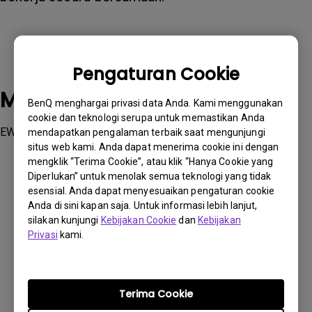
Pengaturan Cookie
Model yang Berlaku
BenQ menghargai privasi data Anda. Kami menggunakan
cookie dan teknologi serupa untuk memastikan Anda
EW277HDR
mendapatkan pengalaman terbaik saat mengunjungi
situs web kami. Anda dapat menerima cookie ini dengan
mengklik “Terima Cookie”, atau klik “Hanya Cookie yang
Diperlukan” untuk menolak semua teknologi yang tidak
esensial. Anda dapat menyesuaikan pengaturan cookie
Anda di sini kapan saja. Untuk informasi lebih lanjut,
Apakah informasi ini membantu?
silakan kunjungi
Kebijakan Cookie
dan
Kebijakan
Privasi
kami.
Iya
Tidak
Terima Cookie