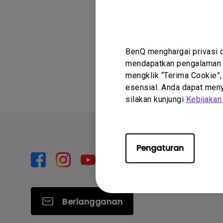
diisi pada kece
BenQ menghargai privasi 
Apakah infor
mendapatkan pengalaman t
mengklik “Terima Cookie”,
esensial. Anda dapat menye
silakan kunjungi
Kebijakan
Pengaturan
Berlangganan