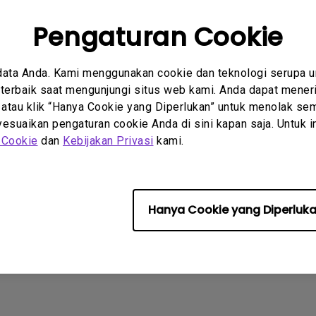
patan normal.
2.1 Channel Built-in
Speakers
With Low Input Lag
Pengaturan Cookie
data Anda. Kami menggunakan cookie dan teknologi serupa 
masi ini membantu?
Iya
Tidak
erbaik saat mengunjungi situs web kami. Anda dapat meneri
 atau klik “Hanya Cookie yang Diperlukan” untuk menolak sem
suaikan pengaturan cookie Anda di sini kapan saja. Untuk inf
 Cookie
dan
Kebijakan Privasi
kami.
Hanya Cookie yang Diperluk