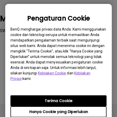
Model yang Berlaku
Pengaturan Cookie
BenQ menghargai privasi data Anda. Kami menggunakan
SW270C, SW271C, SW272Q, SW272U
cookie dan teknologi serupa untuk memastikan Anda
mendapatkan pengalaman terbaik saat mengunjungi
situs web kami. Anda dapat menerima cookie ini dengan
mengklik “Terima Cookie”, atau klik “Hanya Cookie yang
Diperlukan” untuk menolak semua teknologi yang tidak
esensial. Anda dapat menyesuaikan pengaturan cookie
Apakah informasi ini membantu?
Anda di sini kapan saja. Untuk informasi lebih lanjut,
silakan kunjungi
Kebijakan Cookie
dan
Kebijakan
Privasi
kami.
Iya
Tidak
Terima Cookie
Hanya Cookie yang Diperlukan