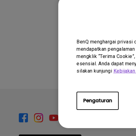
Model yang
SW270C, SW271C,
BenQ menghargai privasi 
mendapatkan pengalaman t
Apakah infor
mengklik “Terima Cookie”,
esensial. Anda dapat menye
silakan kunjungi
Kebijakan
Pengaturan