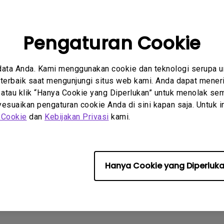
 Berlaku
2.1 Channel Built-in
Speakers
With Low Input Lag
 SW272Q, SW272U
Pengaturan Cookie
data Anda. Kami menggunakan cookie dan teknologi serupa 
erbaik saat mengunjungi situs web kami. Anda dapat meneri
masi ini membantu?
Iya
Tidak
 atau klik “Hanya Cookie yang Diperlukan” untuk menolak sem
suaikan pengaturan cookie Anda di sini kapan saja. Untuk inf
 Cookie
dan
Kebijakan Privasi
kami.
Hanya Cookie yang Diperluk