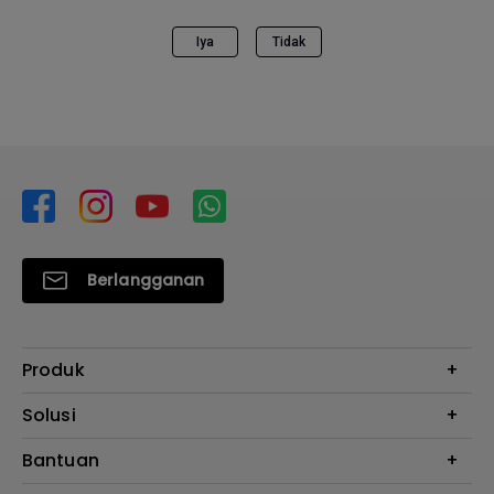
Iya
Tidak
Berlangganan
Produk
Proyektor
Solusi
Monitor
E-Sports
Bantuan
Monitor Arm
Business