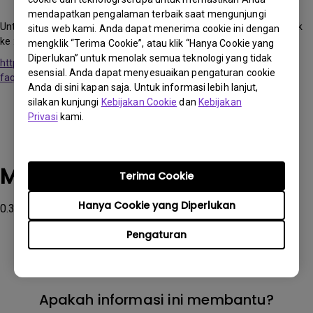
firmware selesai.
mendapatkan pengalaman terbaik saat mengunjungi
Untuk lebih jelasnya tentang peningkatan firmware silakan merujuk
situs web kami. Anda dapat menerima cookie ini dengan
ke :
mengklik “Terima Cookie”, atau klik “Hanya Cookie yang
Diperlukan” untuk menolak semua teknologi yang tidak
https://www.benq.com/en-us/support/downloads-
esensial. Anda dapat menyesuaikan pengaturan cookie
faq/faq/product/application/projector-faq-kn-00067.html
Anda di sini kapan saja. Untuk informasi lebih lanjut,
silakan kunjungi
Kebijakan Cookie
dan
Kebijakan
Privasi
kami.
Model yang Berlaku
Terima Cookie
Hanya Cookie yang Diperlukan
0.3 WALL MOUNT-WM03G2, GS50, W4000i
Pengaturan
Apakah informasi ini membantu?