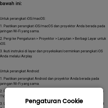
bawah ini:
Untuk perangkat iOS/macOS:
1. Pastikan perangkat iOS/macOS dan proyektor Anda berada pada
jaringan Wi-Fi yang sama.
2. Pergi ke Pengaturan > Proyektor > Lanjutan > Berbagi Layar untuk
iOS.
3. Ikuti instruksi di layar dan proyeksikan/cerminkan perangkat iOS
Anda melalui Airplay.
Untuk perangkat Android:
1. Pastikan perangkat Android dan proyektor Anda berada pada
jaringan Wi-Fi yang sama.
2. Pastikan proyektor Anda tetap berada di halaman utama Google
TV.
Pengaturan Cookie
3. Unduh aplikasi Google Home dari Google Play Store ke perangkat