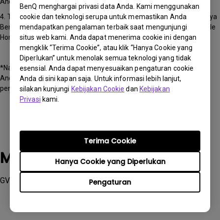
Android Anda.
BenQ menghargai privasi data Anda. Kami menggunakan
cookie dan teknologi serupa untuk memastikan Anda
4. Temukan nama perangkat BenQ Google TV yang sesuai (misalnya
mendapatkan pengalaman terbaik saat mengunjungi
BenQGV01 untuk BenQ GV50 Projector) di bagian Device dari Google
situs web kami. Anda dapat menerima cookie ini dengan
Home untuk mulai proyeksi.
mengklik “Terima Cookie”, atau klik “Hanya Cookie yang
Diperlukan” untuk menolak semua teknologi yang tidak
*Nama perangkat akan berubah berdasarkan penyesuaian pribadi
esensial. Anda dapat menyesuaikan pengaturan cookie
Anda (pengaturan penamaan Home dan Room) selama wizard
Anda di sini kapan saja. Untuk informasi lebih lanjut,
pengaturan.
silakan kunjungi
Kebijakan Cookie
dan
Kebijakan
Privasi
kami.
Terima Cookie
Model yang Berlaku
Hanya Cookie yang Diperlukan
GV50
Pengaturan