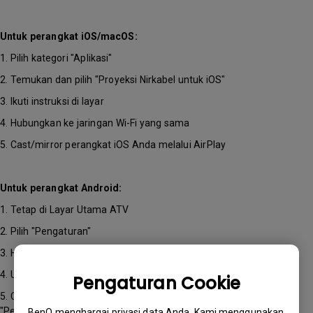
Untuk perangkat iOS/macOS:
1. Pilih kategori "Aplikasi"
2. Temukan dan pilih "Proyeksi Nirkabel untuk iOS"
3. Ikuti instruksi di layar
4. Hubungkan ke jaringan Wi-Fi yang sama
5. Cast/mirror perangkat iOS Anda melalui AirPlay
Untuk perangkat Android:
1. Tetap di Layar Utama ATV
2. Pilih "Pengaturan"
3. Hubungkan ke jaringan Wi-Fi yang sama
4. Unduh aplikasi Google Home dari Google Play Store
Pengaturan Cookie
5. Cast/mirror perangkat Android Anda dengan memilih
"Pengaturan/Perangkat Terhubung/Preferensi Koneksi/Cast/Pilih
BenQ menghargai privasi data Anda. Kami menggunakan