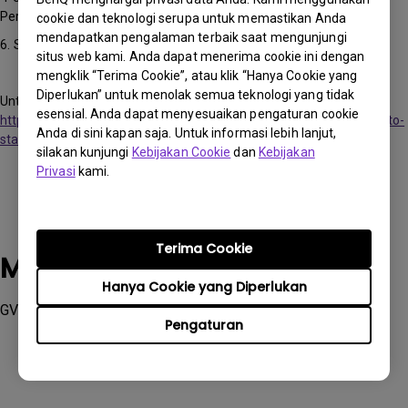
Perangkat Anda"
cookie dan teknologi serupa untuk memastikan Anda
mendapatkan pengalaman terbaik saat mengunjungi
6. Selesaikan casting
situs web kami. Anda dapat menerima cookie ini dengan
mengklik “Terima Cookie”, atau klik “Hanya Cookie yang
Diperlukan” untuk menolak semua teknologi yang tidak
Untuk lebih jelasnya, silakan kunjungi tautan berikut:
esensial. Anda dapat menyesuaikan pengaturan cookie
https://www.benq.com/en-us/knowledge-center/knowledge/how-to-
Anda di sini kapan saja. Untuk informasi lebih lanjut,
start-benq-smart-home-projector.html
silakan kunjungi
Kebijakan Cookie
dan
Kebijakan
Privasi
kami.
Terima Cookie
Model yang Berlaku
Hanya Cookie yang Diperlukan
GV31, TK710STi
Pengaturan