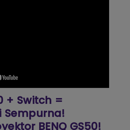
 + Switch =
i Sempurna!
oyektor BENQ GS50!