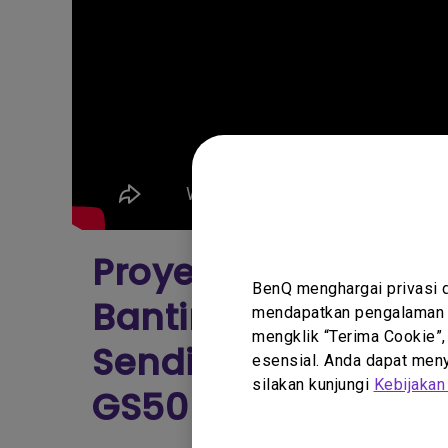
Proyektor Anti Air,
BenQ menghargai privasi 
Banting, Punya Bat
mendapatkan pengalaman t
mengklik “Terima Cookie”,
Sendiri & Kecil! R
esensial. Anda dapat menye
silakan kunjungi
Kebijakan
GS50