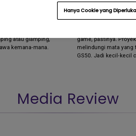
By PSe Gameshop
Hanya Cookie yang Diperluk
 bahkan diluar rumah,
Di proyektor ini didu
an bisa pakai
memudahkan kita sebag
an air dan tahan
game yang kita butuh, d
ping atau glamping,
game, pastinya. Proyek
ibawa kemana-mana.
melindungi mata yang t
GS50. Jadi kecil-kecil 
Media Review