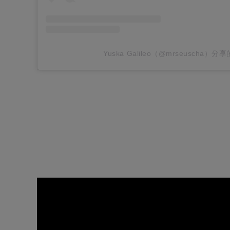
Yuska Galileo（@mrseuscha）分