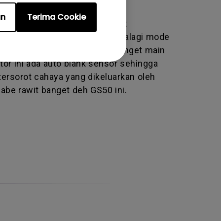
an
Terima Cookie
kung 7 mode gambar yang sangat
ai pengguna proyektor ini, apalagi mode
ari detail-detail jadi sesuai banget main
tor ini ada auto blank sensor sehingga
ersorot cahaya yang dikeluarkan oleh
cabe rawit banget deh GS50 ini.