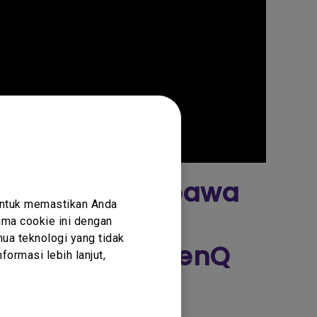
mpact! Bisa dibawa
untuk memastikan Anda
un! Suara?
ma cookie ini dengan
ua teknologi yang tidak
ar!! Review BenQ
ormasi lebih lanjut,
rojector GS50