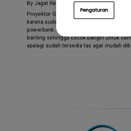
By Jagat Review
Pengaturan
Proyektor GS50 cocok untuk di rumah atau
karena sudah ada built-in battery dan bahk
powerbank. Lengkap dengan sertifikasi tah
banting sehingga cocok banget untuk cam
apalagi sudah tersedia tas agar mudah d