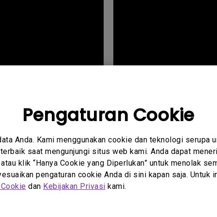
Pengaturan Cookie
 Tahan
Kecil! Co
data Anda. Kami menggunakan cookie dan teknologi serupa 
erainya
kemana p
erbaik saat mengunjungi situs web kami. Anda dapat meneri
 atau klik “Hanya Cookie yang Diperlukan” untuk menolak sem
EVIEW BenQ
Menggeleg
suaikan pengaturan cookie Anda di sini kapan saja. Untuk inf
 Cookie
dan
Kebijakan Privasi
kami.
Portable P