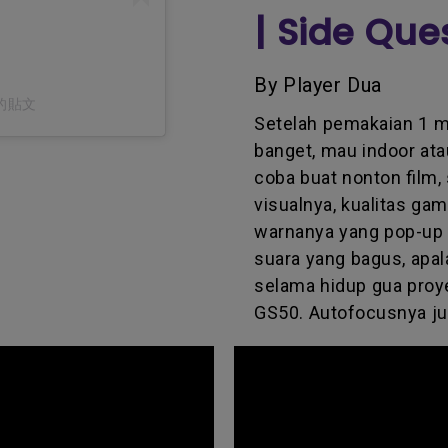
| Side Que
By Player Dua
享的貼文
Setelah pemakaian 1 m
banget, mau indoor at
coba buat nonton film, 
visualnya, kualitas ga
warnanya yang pop-up 
suara yang bagus, apal
selama hidup gua proye
GS50. Autofocusnya j