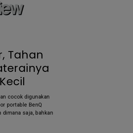
ir, Tahan
aterainya
Kecil
 dan cocok digunakan
tor portable BenQ
n dimana saja, bahkan