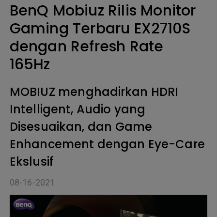
BenQ Mobiuz Rilis Monitor
Gaming Terbaru EX2710S
dengan Refresh Rate
165Hz
MOBIUZ menghadirkan HDRI
Intelligent, Audio yang
Disesuaikan, dan Game
Enhancement dengan Eye-Care
Ekslusif
08-16-2021