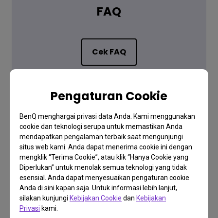
FAQ
Cek FAQ
Cek FAQ
Pengaturan Cookie
BenQ menghargai privasi data Anda. Kami menggunakan
cookie dan teknologi serupa untuk memastikan Anda
mendapatkan pengalaman terbaik saat mengunjungi
situs web kami. Anda dapat menerima cookie ini dengan
mengklik “Terima Cookie”, atau klik “Hanya Cookie yang
Diperlukan” untuk menolak semua teknologi yang tidak
Unduh
esensial. Anda dapat menyesuaikan pengaturan cookie
Anda di sini kapan saja. Untuk informasi lebih lanjut,
Download
silakan kunjungi
Kebijakan Cookie
dan
Kebijakan
Privasi
kami.