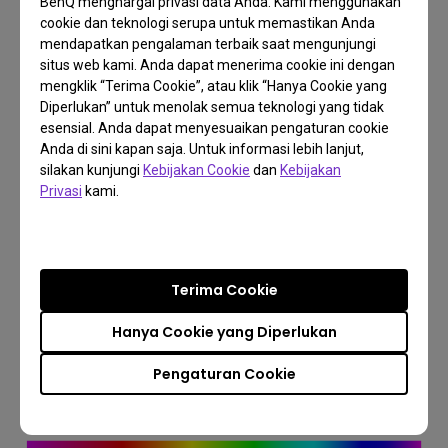
BenQ menghargai privasi data Anda. Kami menggunakan
cookie dan teknologi serupa untuk memastikan Anda
Perbedaan Persepsi Warna
mendapatkan pengalaman terbaik saat mengunjungi
situs web kami. Anda dapat menerima cookie ini dengan
Karena ada sedikit variasi biologis pada setiap
mengklik “Terima Cookie”, atau klik “Hanya Cookie yang
Diperlukan” untuk menolak semua teknologi yang tidak
orang yang berbeda, cara kita melihat dan mengenal
esensial. Anda dapat menyesuaikan pengaturan cookie
warna juga akan bervariasi. Oleh karena itu,
Anda di sini kapan saja. Untuk informasi lebih lanjut,
menentukan warna suatu objek menjadi subjektif.
silakan kunjungi
Kebijakan Cookie
dan
Kebijakan
Privasi
kami.
Misalnya, kotak di bawah ini. Sebagian orang
mungkin berkata warnanya biru, sebagian lagi
mungkin berkata warnanya hijau, dan bagi orang
yang kritis warna, mereka mungkin berkata cyan.
Terima Cookie
Memberikan deskripsi warna objek yang akurat
Hanya Cookie yang Diperlukan
akan sangat tidak mungkin bagi sebagian besar
orang.
Pengaturan Cookie