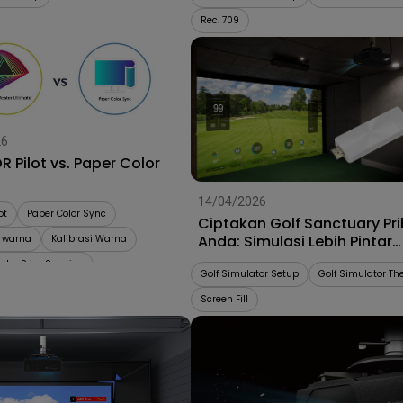
Rec. 709
26
 Pilot vs. Paper Color
14/04/2026
ot
Paper Color Sync
Ciptakan Golf Sanctuary Pr
Anda: Simulasi Lebih Pintar
 warna
Kalibrasi Warna
dengan Dongle HDMI Wirele
-to-Print Solution
BenQ QP30
Golf Simulator Setup
Golf Simulator Th
Screen Fill