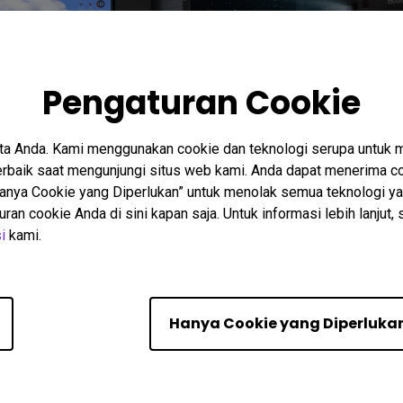
26
06/04/2026
Pengaturan Cookie
royektor Golf-Sim
4K Golf Simulator Projector
 Anda dalam 10 Detik:
Shootout: BenQ LK830ST vs
to Screen Fit
Optoma UHD35STx
ta Anda. Kami menggunakan cookie dan teknologi serupa untuk
tor Setup
Auto Screen Fit
Golf Simulator Setup
Golf Simulator Th
baik saat mengunjungi situs web kami. Anda dapat menerima co
Aspect Ratio
Quick Focus
eARC
“Hanya Cookie yang Diperlukan” untuk menolak semua teknologi ya
n cookie Anda di sini kapan saja. Untuk informasi lebih lanjut, 
i
kami.
Menampilkan 9 dari 264 h
Hanya Cookie yang Diperluka