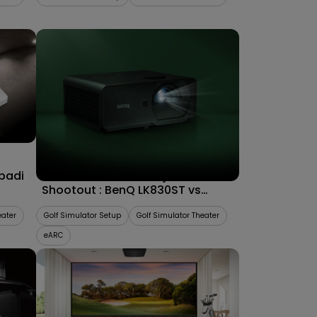
10/04/2026
ibadi
4K Golf Simulator Projector
Shootout : BenQ LK830ST vs
ss
Optoma ZK430ST
eater
Golf Simulator Setup
Golf Simulator Theater
eARC