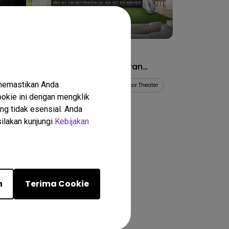
05/04/2026
Proyektor Terbaik untuk
Simulator Golf dan Hiburan
Rumah
 memastikan Anda
eater
Golf Simulator Setup
Golf Simulator Theater
okie ini dengan mengklik
ng tidak esensial. Anda
silakan kunjungi
Kebijakan
asil
n
Terima Cookie