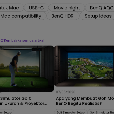
2.1 Channel Built-in
ntuk Mac
USB-C
Movie night
BenQ AQC
Speakers
With Low Input Lag
Mac compatibility
BenQ HDRi
Setup Ideas
Kembali ke semua artikel
26
07/05/2026
Simulator Golf:
Apa yang Membuat Golf M
n Ukuran & Proyektor
BenQ Begitu Realistis?
pat
tor Setup
Golf Simulator Setup
Golf Simulator Th