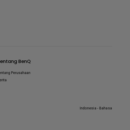
entang BenQ
entang Perusahaan
erita
Indonesia - Bahasa