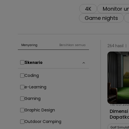
4K
Monitor u
Game nights
Menyaring
Bersihkan semua
264 hasil
Skenario
Coding
e-Learning
Gaming
18/05/20
Graphic Design
Dimensi 
Dapatka
Outdoor Camping
yang Te
Golf Simula