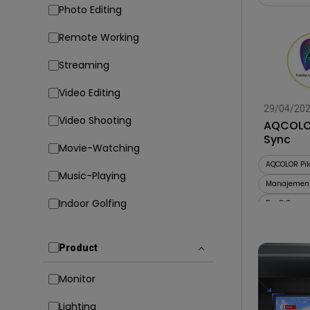
Photo Editing
Remote Working
Streaming
Video Editing
29/04/20
Video Shooting
AQCOLOR
Sync
Movie-Watching
AQCOLOR Pil
Music-Playing
Manajemen
Indoor Golfing
BenQ Screen
Product
Monitor
Lighting