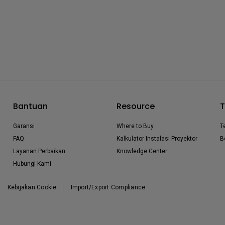
Bantuan
Resource
T
Garansi
Where to Buy
T
FAQ
Kalkulator Instalasi Proyektor
B
Layanan Perbaikan
Knowledge Center
Hubungi Kami
Kebijakan Cookie
Import/Export Compliance