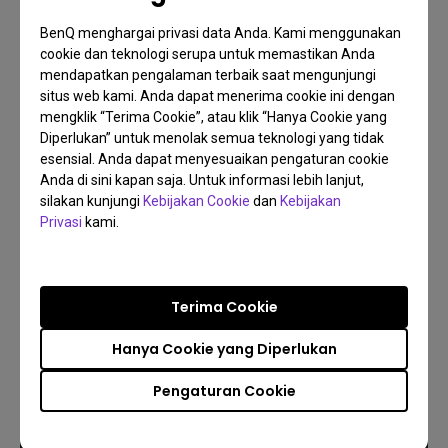
BenQ menghargai privasi data Anda. Kami menggunakan
cookie dan teknologi serupa untuk memastikan Anda
mendapatkan pengalaman terbaik saat mengunjungi
situs web kami. Anda dapat menerima cookie ini dengan
14/04/2026
mengklik “Terima Cookie”, atau klik “Hanya Cookie yang
Ciptakan Golf Sanctuary Pribadi Anda: Simulasi
Diperlukan” untuk menolak semua teknologi yang tidak
Lebih Pintar dengan Dongle HDMI Wireless BenQ
esensial. Anda dapat menyesuaikan pengaturan cookie
QP30
Anda di sini kapan saja. Untuk informasi lebih lanjut,
Golf Simulator Setup
Golf Simulator Theater
Screen Fill
silakan kunjungi
Kebijakan Cookie
dan
Kebijakan
Privasi
kami.
Terima Cookie
Hanya Cookie yang Diperlukan
Pengaturan Cookie