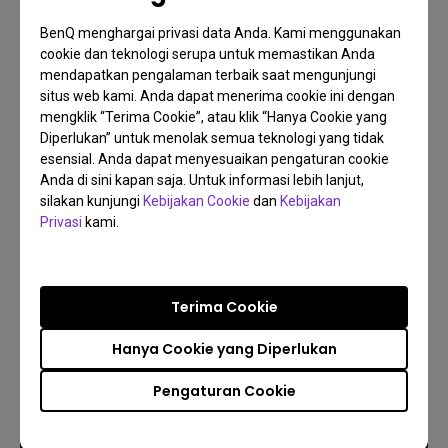
BenQ menghargai privasi data Anda. Kami menggunakan
cookie dan teknologi serupa untuk memastikan Anda
mendapatkan pengalaman terbaik saat mengunjungi
situs web kami. Anda dapat menerima cookie ini dengan
14/04/2026
mengklik “Terima Cookie”, atau klik “Hanya Cookie yang
Ciptakan Golf Sanctuary Pribadi Anda: Simulasi
Diperlukan” untuk menolak semua teknologi yang tidak
Lebih Pintar dengan Dongle HDMI Wireless BenQ
esensial. Anda dapat menyesuaikan pengaturan cookie
QP30
Anda di sini kapan saja. Untuk informasi lebih lanjut,
Golf Simulator Setup
Golf Simulator Theater
Screen Fill
silakan kunjungi
Kebijakan Cookie
dan
Kebijakan
Privasi
kami.
Terima Cookie
Hanya Cookie yang Diperlukan
Pengaturan Cookie