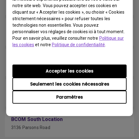
notre site web. Vous pouvez accepter ces cookies en
6910 Farrel Road SE
cliquant sur « Accepter les cookies », ou choisir « Cookies
strictement nécessaires » pour refuser toutes les
technologies non essentielles. Vous pouvez
Memory Express- Calgary North East
personnaliser vos réglages de cookies ici à tout moment.
333 34th Ave NE
Pour en savoir plus, veuillez consulter notre
Politique sur
les cookies
et notre
Politique de confidentialité
.
Memory Express- Calgary North West
167-5005 Dalhousie Drive NW
Accepter les cookies
Seulement les cookies nécessaires
Memory Express- Calgary South East
Paramètres
120 58th Ave SE
BCOM South Location
3136 Parsons Road