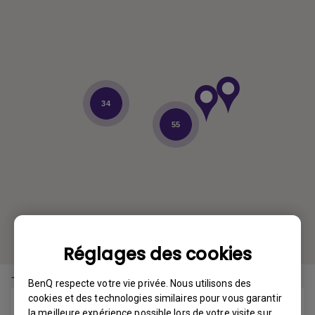
34
55
Réglages des cookies
Tous les magasins
BenQ respecte votre vie privée. Nous utilisons des
cookies et des technologies similaires pour vous garantir
Evolution Presentation Technologies- Calgary
la meilleure expérience possible lors de votre visite sur