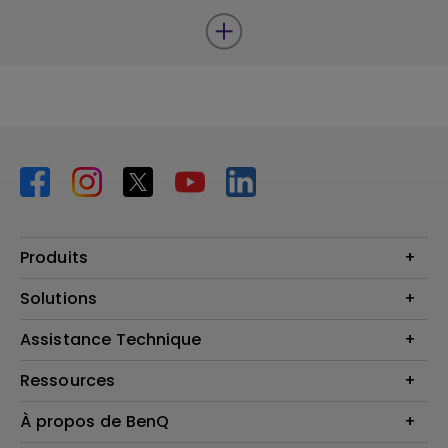
Produits
Vidéoprojecteurs
Solutions
Moniteurs
Business Display
Assistance Technique
Éclairage
Haut-parleur
Contactez-nous
Ressources
Download Search
Centre de connaissances
À propos de BenQ
Recycling
Deal Registration