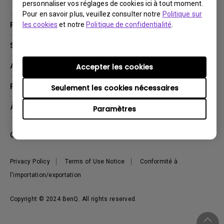
personnaliser vos réglages de cookies ici à tout moment.
Pour en savoir plus, veuillez consulter notre
Politique sur
Produits
les cookies
et notre
Politique de confidentialité
.
Vidéoprojecteurs
Solutions
Moniteurs
Business Display
Assistance Technique
Accepter les cookies
Éclairage
Haut-parleur
Contactez-nous
Ressources
Seulement les cookies nécessaires
Download Search
Centre de connaissances
À propos de BenQ
Paramètres
Recycling
Deal Registration
Information générale
Présentation de l'entreprise
Canada - Français
Développement durable
Actualités
Privacy Policy
Terms of Use Notice
Conformité à
l'importation/exportation
Copyright © 2024 BenQ. All rights reserved.