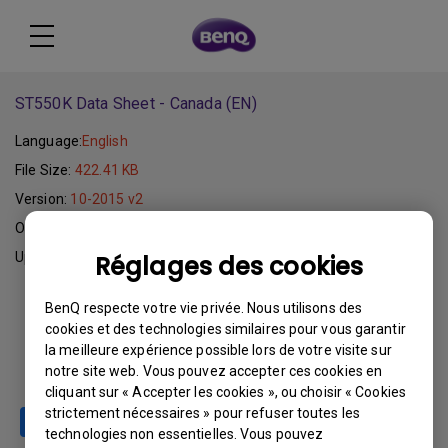
ST550K Data Sheet - Canada (EN)
Language:
English
File Size:
422.41 KB
Version:
10-2015 v2
Operating System:
Update:
2015-11-04
Réglages des cookies
BenQ respecte votre vie privée. Nous utilisons des
Download
cookies et des technologies similaires pour vous garantir
la meilleure expérience possible lors de votre visite sur
notre site web. Vous pouvez accepter ces cookies en
cliquant sur « Accepter les cookies », ou choisir « Cookies
strictement nécessaires » pour refuser toutes les
technologies non essentielles. Vous pouvez