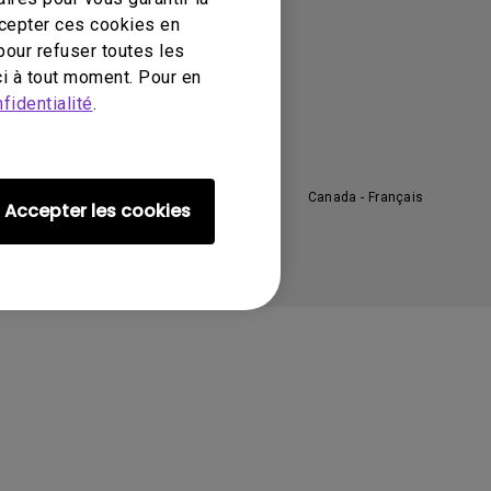
 propos de BenQ
ccepter ces cookies en
pour refuser toutes les
résentation de l'entreprise
i à tout moment. Pour en
éveloppement durable
fidentialité
.
ctualités
Canada - Français
Accepter les cookies