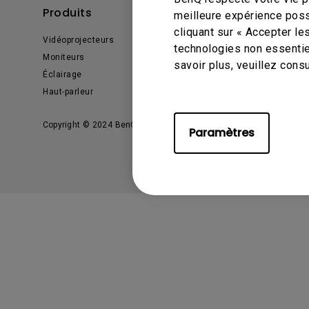
Produits
Solutions
meilleure expérience poss
cliquant sur « Accepter le
Vidéoprojecteurs
Business Display
technologies non essentie
Moniteurs
savoir plus, veuillez cons
Éclairage
Haut-parleur
Copyright © 2024 BenQ. All rights reserved.
Privacy Policy
Paramètres