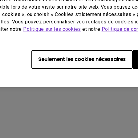
Avec HAS
Assistance Technique
Ressources
À
ible lors de votre visite sur notre site web. Vous pouvez a
s cookies », ou choisir « Cookies strictement nécessaires » 
Contactez-nous
Centre de connaissances
P
lles. Vous pouvez personnaliser vos réglages de cookies ic
Download Search
Deal Registration
D
ulter notre
Politique sur les cookies
et notre
Politique de con
Recycling
A
Information générale
Terms of Use Notice
Conformité à l'importation/exportation
Seulement les cookies nécessaires