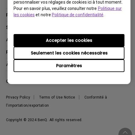
personnaliser vos réglages de cookies ici à tout moment.
Pour en savoir plus, veuillez consulter notre
Politique sur
Produits
les cookies
et notre
Politique de confidentialité
.
Vidéoprojecteurs
Solutions
Moniteurs
Business Display
Assistance Technique
Accepter les cookies
Éclairage
Haut-parleur
Contactez-nous
Ressources
Seulement les cookies nécessaires
Download Search
Centre de connaissances
À propos de BenQ
Paramètres
Recycling
Deal Registration
Information générale
Présentation de l'entreprise
Canada - Français
Développement durable
Actualités
Privacy Policy
Terms of Use Notice
Conformité à
l'importation/exportation
Copyright © 2024 BenQ. All rights reserved.