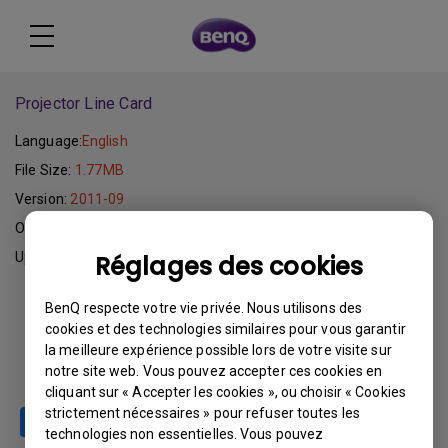
Projector Line Card
Language:
English
File Size:
1.77MB
Version:
2011-09
Operating System:
Update:
2011-10-03
Réglages des cookies
BenQ respecte votre vie privée. Nous utilisons des
Download
cookies et des technologies similaires pour vous garantir
la meilleure expérience possible lors de votre visite sur
notre site web. Vous pouvez accepter ces cookies en
cliquant sur « Accepter les cookies », ou choisir « Cookies
strictement nécessaires » pour refuser toutes les
technologies non essentielles. Vous pouvez