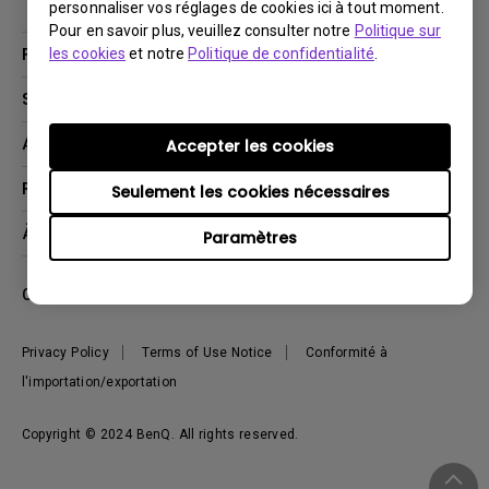
personnaliser vos réglages de cookies ici à tout moment.
Pour en savoir plus, veuillez consulter notre
Politique sur
Produits
les cookies
et notre
Politique de confidentialité
.
Vidéoprojecteurs
Solutions
Moniteurs
Business Display
Assistance Technique
Accepter les cookies
Éclairage
Haut-parleur
Contactez-nous
Ressources
Seulement les cookies nécessaires
Download Search
Centre de connaissances
À propos de BenQ
Paramètres
Recycling
Deal Registration
Information générale
Présentation de l'entreprise
Canada - Français
Développement durable
Actualités
Privacy Policy
Terms of Use Notice
Conformité à
l'importation/exportation
Copyright © 2024 BenQ. All rights reserved.