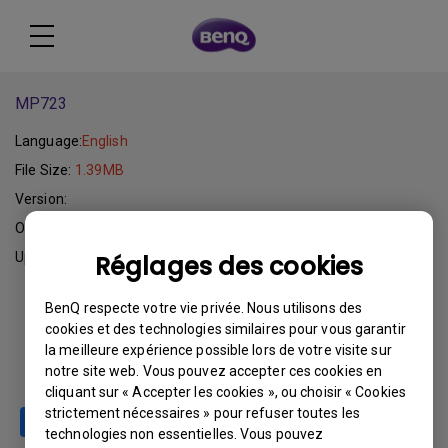
MP723
Language:
English
File Size:
1.39MB
Version:
Operating System:
Update:
2009-03-19
Réglages des cookies
BenQ respecte votre vie privée. Nous utilisons des
Download
cookies et des technologies similaires pour vous garantir
la meilleure expérience possible lors de votre visite sur
notre site web. Vous pouvez accepter ces cookies en
cliquant sur « Accepter les cookies », ou choisir « Cookies
strictement nécessaires » pour refuser toutes les
technologies non essentielles. Vous pouvez