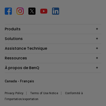
Produits
Vidéoprojecteurs
Solutions
Moniteurs
Business Display
Assistance Technique
Éclairage
Haut-parleur
Contactez-nous
Ressources
Download Search
Centre de connaissances
À propos de BenQ
Recycling
Deal Registration
Information générale
Présentation de l'entreprise
Canada - Français
Développement durable
Actualités
Privacy Policy
Terms of Use Notice
Conformité à
l'importation/exportation