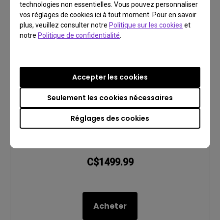
technologies non essentielles. Vous pouvez personnaliser
vos réglages de cookies ici à tout moment. Pour en savoir
plus, veuillez consulter notre
Politique sur les cookies
et
notre
Politique de confidentialité
.
TK700 | Projecteur pour console de jeux 4K
HDR 3200 lm
4K UHD (3840×2160)
3000~3999lm
Avec un faible décalage d'entrée
Accepter les cookies
4K UHD et haute luminosité de 3200 lm
Seulement les cookies nécessaires
Faible latence de 16 ms (4K à 60 Hz) avec résolution 4K
Réglages des cookies
Avec 96% de la gamme de couleurs Rec.709 et
compatibilité HDR
C$1499.99
Acheter