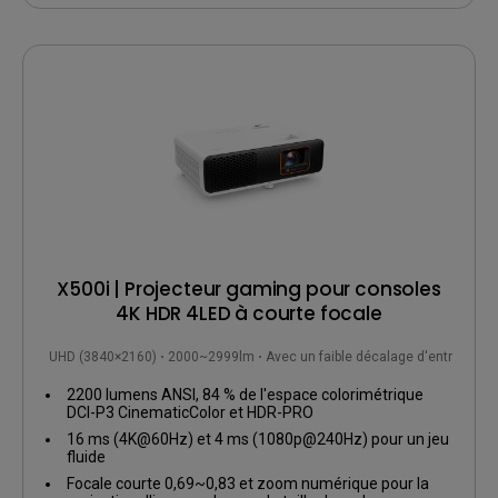
X500i | Projecteur gaming pour consoles
4K HDR 4LED à courte focale
4K UHD (3840×2160)
2000~2999lm
Avec un faible décalage d'entrée
2200 lumens ANSI, 84 % de l'espace colorimétrique
DCI-P3 CinematicColor et HDR-PRO
16 ms (4K@60Hz) et 4 ms (1080p@240Hz) pour un jeu
fluide
Focale courte 0,69~0,83 et zoom numérique pour la