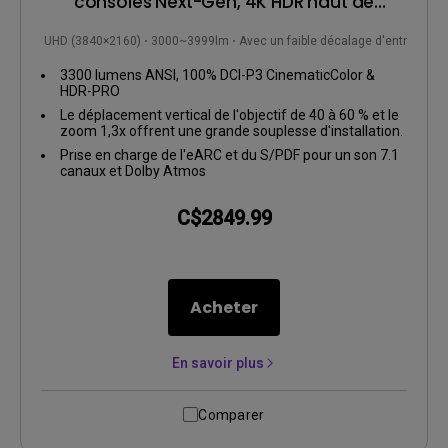
consôles Next-Gen, 4K HDR haut de
gamme | X3100i
4K UHD (3840×2160)
3000~3999lm
Avec un faible décalage d'entrée
3300 lumens ANSI, 100% DCI-P3 CinematicColor &
HDR-PRO
Le déplacement vertical de l'objectif de 40 à 60 % et le
zoom 1,3x offrent une grande souplesse d'installation.
Prise en charge de l'eARC et du S/PDF pour un son 7.1
canaux et Dolby Atmos
C$2849.99
Acheter
En savoir plus
Comparer