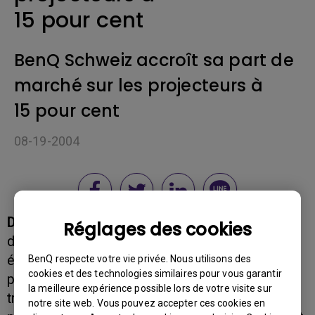
15 pour cent
BenQ Schweiz accroît sa part de
marché sur les projecteurs à
15 pour cent
08-19-2004
DIETIKON, le 19 août 2004
– Au cours du
Réglages des cookies
deuxième trimestre 2004, BenQ Schweiz AG a
étendu sa part de marché sur les projecteurs de
BenQ respecte votre vie privée. Nous utilisons des
cookies et des technologies similaires pour vous garantir
plus de 50 pour cent. De 9,89% pour le premier
la meilleure expérience possible lors de votre visite sur
trimestre, BenQ a pu se permettre d’étendre sa
notre site web. Vous pouvez accepter ces cookies en