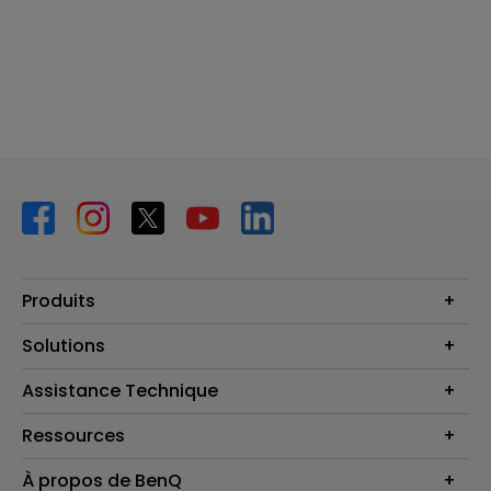
Produits
Vidéoprojecteurs
Solutions
Moniteurs
Business Display
Assistance Technique
Éclairage
Haut-parleur
Contactez-nous
Ressources
Download Search
Centre de connaissances
À propos de BenQ
Recycling