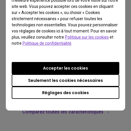
meilleure expérience possible lors de votre visite sur notre
HDMI (v2.0) x 2
-
site web. Vous pouvez accepter ces cookies en cliquant
-
HDMI (v2.1) x 2
sur « Accepter les cookies », ou choisir « Cookies
-
-
strictement nécessaires » pour refuser toutes les
DisplayPort (v1.4) x 1
DisplayPort (v1.4) x 1
technologies non essentielles. Vous pouvez personnaliser
vos réglages de cookies ici à tout moment. Pour en savoir
plus, veuillez consulter notre
Politique sur les cookies
et
notre
Politique de confidentialité
.
C$399.99
-
Acheter
Acheter
Accepter les cookies
Seulement les cookies nécessaires
En savoir plus
En savoir plus
Réglages des cookies
Comparez toutes les caractéristiques