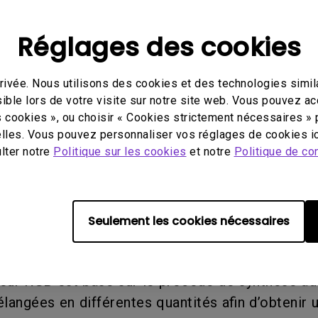
mantes
Réglages des cookies
ivée. Nous utilisons des cookies et des technologies simila
des couleurs
ible lors de votre visite sur notre site web. Vous pouvez a
s cookies », ou choisir « Cookies strictement nécessaires » 
lles. Vous pouvez personnaliser vos réglages de cookies ic
 des couleurs, les couleurs sont produites en mé
ulter notre
Politique sur les cookies
et notre
Politique de con
t les couleurs primaires du procédé de synthèse 
ifférentes quantités de lumière rouge, verte et 
cyan, le magenta et le jaune. La lumière jaune e
Seulement les cookies nécessaires
ition du vert et du bleu donne du cyan. En combin
perpose les trois couleurs primaires, on obtient 
eur RGB est basé sur le procédé de synthèse add
élangées en différentes quantités afin d’obtenir