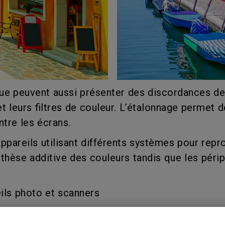
e peuvent aussi présenter des discordances de 
et leurs filtres de couleur. L’étalonnage permet
ntre les écrans.
pareils utilisant différents systèmes pour repro
hèse additive des couleurs tandis que les périph
eils photo et scanners
teurs, projecteurs