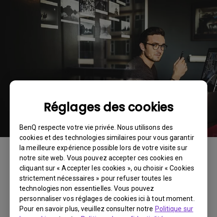
Réglages des cookies
BenQ respecte votre vie privée. Nous utilisons des
cookies et des technologies similaires pour vous garantir
la meilleure expérience possible lors de votre visite sur
notre site web. Vous pouvez accepter ces cookies en
cliquant sur « Accepter les cookies », ou choisir « Cookies
Les monteurs en post-production qui utilisent des
strictement nécessaires » pour refuser toutes les
logiciels informatiques pour éditer des photos,
technologies non essentielles. Vous pouvez
des vidéos et des illustrations ont besoin de
personnaliser vos réglages de cookies ici à tout moment.
Pour en savoir plus, veuillez consulter notre
Politique sur
manipuler et de gérer la couleur. Les