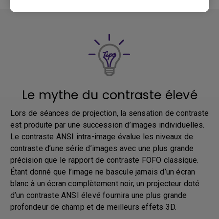
Le mythe du contraste élevé
Lors de séances de projection, la sensation de contraste
est produite par une succession d’images individuelles.
Le contraste ANSI intra-image évalue les niveaux de
contraste d’une série d’images avec une plus grande
précision que le rapport de contraste FOFO classique.
Étant donné que l’image ne bascule jamais d’un écran
blanc à un écran complètement noir, un projecteur doté
d’un contraste ANSI élevé fournira une plus grande
profondeur de champ et de meilleurs effets 3D.