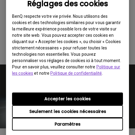
ANSI et des images 3D d’une grande profondeur.
Réglages des cookies
Revêtu d’une peinture mate résistante à la chaleur
et accueillant un ensemble d’optiques
BenQ respecte votre vie privée. Nous utilisons des
cookies et des technologies similaires pour vous garantir
soigneusement polies, notre structure opto-
la meilleure expérience possible lors de votre visite sur
mécanique garantit que toute la lumière émise par
notre site web. Vous pouvez accepter ces cookies en
la source atteint la puce DMD et les optiques de
cliquant sur « Accepter les cookies », ou choisir « Cookies
strictement nécessaires » pour refuser toutes les
projection pour répondre aux exigences de la
technologies non essentielles. Vous pouvez
gamme de couleurs Rec. 709.
personnaliser vos réglages de cookies ici à tout moment.
Pour en savoir plus, veuillez consulter notre
Politique sur
les cookies
et notre
Politique de confidentialité
.
Accepter les cookies
Seulement les cookies nécessaires
Paramètres