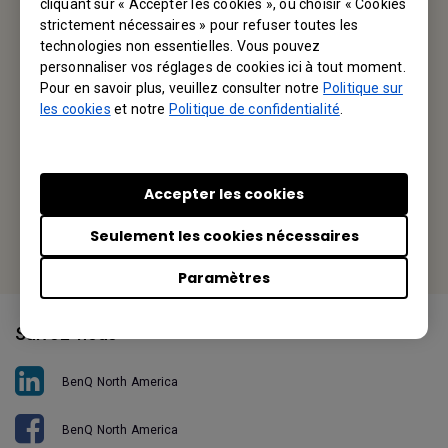
cliquant sur « Accepter les cookies », ou choisir « Cookies
strictement nécessaires » pour refuser toutes les
BenQ America Corp.
technologies non essentielles. Vous pouvez
personnaliser vos réglages de cookies ici à tout moment.
3200 Park Center Drive, Suite 150 Costa Mesa, CA 92626,
Pour en savoir plus, veuillez consulter notre
Politique sur
USA
les cookies
et notre
Politique de confidentialité
.
Tel: +1-714-559-4900
Fax: +1-714-557-0200
Accepter les cookies
Or find your local office
Seulement les cookies nécessaires
Paramètres
Suivez-nous
BenQ North America
BenQ North America