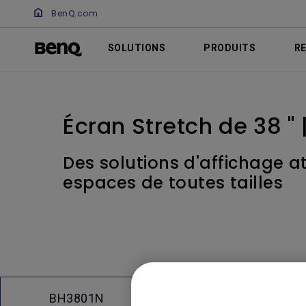
BenQ.com
SOLUTIONS
PRODUITS
R
Écran Stretch de 38 "
Des solutions d'affichage a
espaces de toutes tailles
Q&A
BH3801N