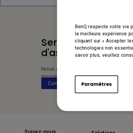
BenQ respecte votre vie p
la meilleure expérience p
Service
cliquant sur « Accepter le
technologies non essentie
d'assistance
savoir plus, veuillez cons
Nous aimerions avoir de vos
nouvelles.
Contactez-nous
Paramètres
Suivez-nous
Solutions