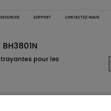
ESSOURCES
SUPPORT
CONTACTEZ-NOUS
 | BH3801N
ttrayantes pour les
Vidéo