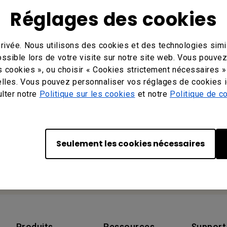
Réglages des cookies
rivée. Nous utilisons des cookies et des technologies simil
ossible lors de votre visite sur notre site web. Vous pouve
Votre BenQ
s cookies », ou choisir « Cookies strictement nécessaires »
lles. Vous pouvez personnaliser vos réglages de cookies i
ulter notre
Politique sur les cookies
et notre
Politique de co
BenQ America Corp.
3200 Park Center Drive, Suite 150 Costa
Mesa, CA 92626, USA
Tel: +1-714-559-4900
Seulement les cookies nécessaires
Fax: +1-714-557-0200
Or find your local office
Produits
Ressources
Support