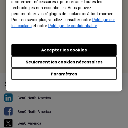
strictement nécessaires » pour refuser toutes les
technologies non essentielles. Vous pouvez
3200 Park Center Drive, Suite 150 Costa Mesa, CA 92626,
personnaliser vos réglages de cookies ici à tout moment.
USA
Pour en savoir plus, veuillez consulter notre
Politique sur
les cookies
et notre
Politique de confidentialité
.
Tel: +1-714-559-4900
Fax: +1-714-557-0200
Accepter les cookies
Or find your local office
Seulement les cookies nécessaires
Paramètres
Suivez-nous
BenQ North America
BenQ North America
BenQ America