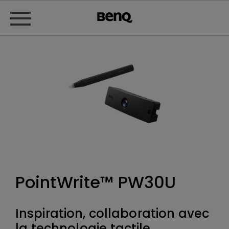
PointWrite™ PW30U
Inspiration, collaboration avec
la technologie tactile