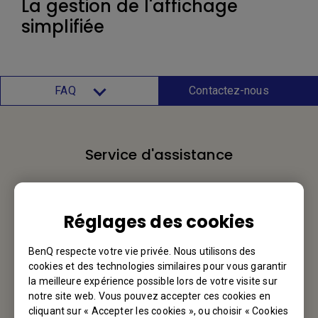
La gestion de l'affichage
simplifiée
FAQ
Contactez-nous
Service d'assistance
Nous aimerions avoir de vos nouvelles.
Réglages des cookies
Contactez-nous
BenQ respecte votre vie privée. Nous utilisons des
cookies et des technologies similaires pour vous garantir
la meilleure expérience possible lors de votre visite sur
Votre BenQ
notre site web. Vous pouvez accepter ces cookies en
cliquant sur « Accepter les cookies », ou choisir « Cookies