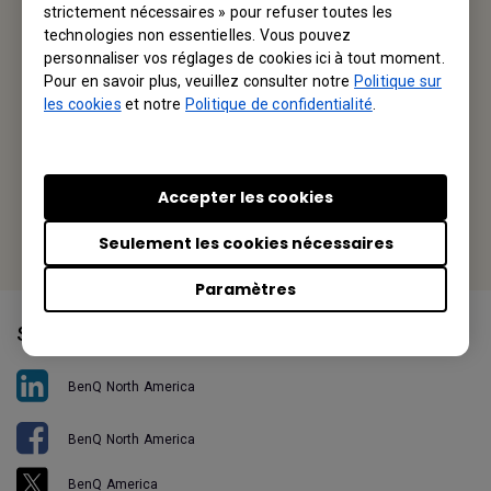
BenQ America Corp.
strictement nécessaires » pour refuser toutes les
technologies non essentielles. Vous pouvez
3200 Park Center Drive, Suite 150 Costa Mesa, CA 92626,
personnaliser vos réglages de cookies ici à tout moment.
USA
Pour en savoir plus, veuillez consulter notre
Politique sur
les cookies
et notre
Politique de confidentialité
.
Tel: +1-714-559-4900
Fax: +1-714-557-0200
Accepter les cookies
Or find your local office
Seulement les cookies nécessaires
Paramètres
Suivez-nous
BenQ North America
BenQ North America
BenQ America