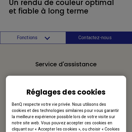
Un rendu de couleur optimal
et fiable à long terme
Fonctions
Contactez-nous
Service d'assistance
Nous aimerions avoir de vos nouvelles.
Réglages des cookies
Contactez-nous
BenQ respecte votre vie privée. Nous utilisons des
cookies et des technologies similaires pour vous garantir
la meilleure expérience possible lors de votre visite sur
Votre BenQ
notre site web. Vous pouvez accepter ces cookies en
cliquant sur « Accepter les cookies », ou choisir « Cookies