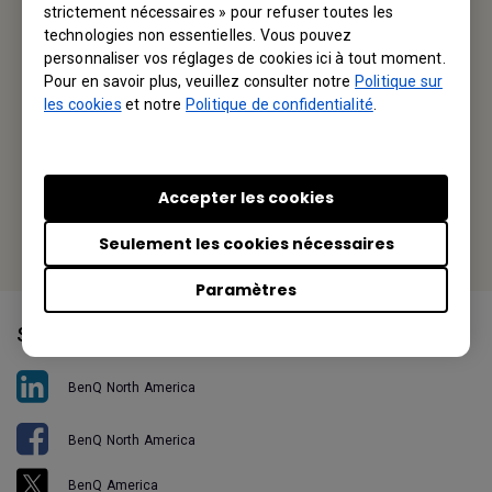
BenQ America Corp.
strictement nécessaires » pour refuser toutes les
technologies non essentielles. Vous pouvez
3200 Park Center Drive, Suite 150 Costa Mesa, CA 92626,
personnaliser vos réglages de cookies ici à tout moment.
USA
Pour en savoir plus, veuillez consulter notre
Politique sur
les cookies
et notre
Politique de confidentialité
.
Tel: +1-714-559-4900
Fax: +1-714-557-0200
Accepter les cookies
Or find your local office
Seulement les cookies nécessaires
Paramètres
Suivez-nous
BenQ North America
BenQ North America
BenQ America