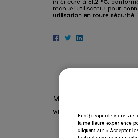
inférieure à 51,2 °C, conform
manuel utilisateur pour con
utilisation en toute sécurité.
Modèles applicables
WDC10, WDC10C, WDC20 InstaShow fo
BenQ respecte votre vie p
la meilleure expérience p
cliquant sur « Accepter le
technologies non essentie