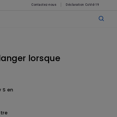
Contactez-nous
Déclaration CoVid-19
danger lorsque
 S en
être