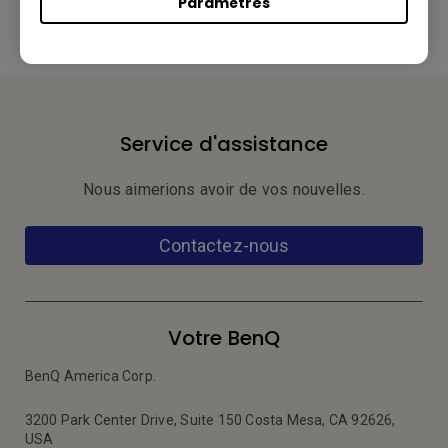
Paramètres
Service d'assistance
Nous aimerions avoir de vos nouvelles.
Contactez-nous
Votre BenQ
BenQ America Corp.
3200 Park Center Drive, Suite 150 Costa Mesa, CA 92626,
USA