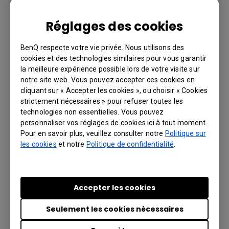
instruction.html
Réglages des cookies
BenQ respecte votre vie privée. Nous utilisons des
cookies et des technologies similaires pour vous garantir
la meilleure expérience possible lors de votre visite sur
notre site web. Vous pouvez accepter ces cookies en
cliquant sur « Accepter les cookies », ou choisir « Cookies
strictement nécessaires » pour refuser toutes les
Modèles applicables
technologies non essentielles. Vous pouvez
personnaliser vos réglages de cookies ici à tout moment.
PD2700U, PD3220U, SW271 27 inch 4K Adobe RGB
Pour en savoir plus, veuillez consulter notre
Politique sur
PhotoVue Photographer Monitor
les cookies
et notre
Politique de confidentialité
.
Accepter les cookies
Ces informations vous ont-elles été utiles ?
Seulement les cookies nécessaires
Oui
Non