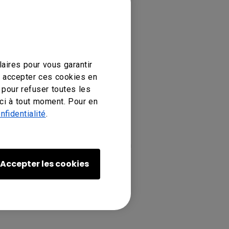
aires pour vous garantir
z accepter ces cookies en
 pour refuser toutes les
ci à tout moment. Pour en
nfidentialité
.
OL IL550, EOL ST4301K, EOL
'affichage numériques BenQ, Ecran
502K, SL6502K, SL7502K, SL8502K
Accepter les cookies