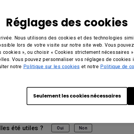
Réglages des cookies
rivée. Nous utilisons des cookies et des technologies simil
ossible lors de votre visite sur notre site web. Vous pouve
s cookies », ou choisir « Cookies strictement nécessaires »
lles. Vous pouvez personnaliser vos réglages de cookies i
ulter notre
Politique sur les cookies
et notre
Politique de co
35", BH3801D 38″, BH3801N 38″, EOL IL430, EOL IL490, E
age Series, Ecran stretch BH2801 28 pouces | Solutions d
ons d'affichage numériques BenQ, SL4302K, SL5502K, SL6
Seulement les cookies nécessaires
les été utiles ?
Oui
Non