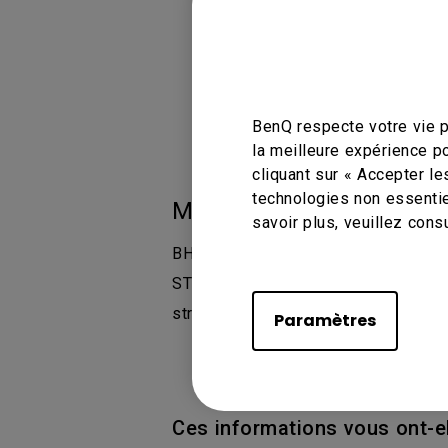
BenQ respecte votre vie p
la meilleure expérience p
cliquant sur « Accepter le
technologies non essentie
Modèles applicables
savoir plus, veuillez cons
BH2401 24", BH2801N 28 ″, BH3501 
ST5501K, EOL ST550K 55″ Smart Sign
stretch BH3801 38 pouces | Soluti
Paramètres
Ces informations vous ont-el