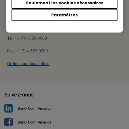
Seulement les cookies nécessaires
BenQ America Corp.
Paramètres
3200 Park Center Drive, Suite 150 Costa Mesa, CA 92626,
USA
Tel: +1-714-559-4900
Fax: +1-714-557-0200
Or find your local office
Suivez-nous
BenQ North America
BenQ North America