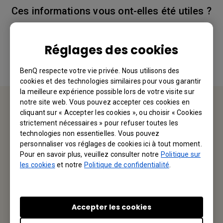
Ces informations vous ont-elles été utiles ?
Oui
Non
Réglages des cookies
BenQ respecte votre vie privée. Nous utilisons des
cookies et des technologies similaires pour vous garantir
la meilleure expérience possible lors de votre visite sur
notre site web. Vous pouvez accepter ces cookies en
cliquant sur « Accepter les cookies », ou choisir « Cookies
Service d'assistance
strictement nécessaires » pour refuser toutes les
technologies non essentielles. Vous pouvez
Nous aimerions avoir de vos nouvelles.
personnaliser vos réglages de cookies ici à tout moment.
Pour en savoir plus, veuillez consulter notre
Politique sur
les cookies
et notre
Politique de confidentialité
.
Contactez-nous
Accepter les cookies
Votre BenQ