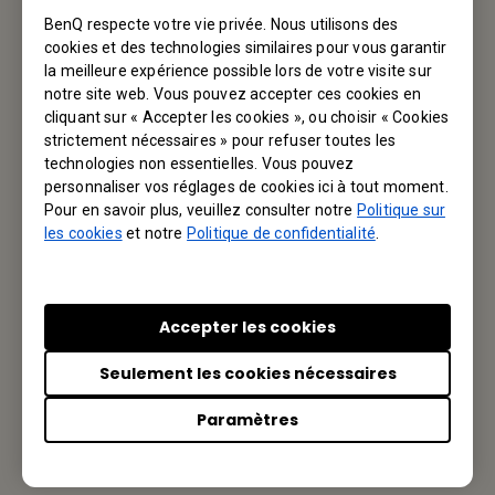
Service d'assistance
BenQ respecte votre vie privée. Nous utilisons des
cookies et des technologies similaires pour vous garantir
Nous aimerions avoir de vos nouvelles.
la meilleure expérience possible lors de votre visite sur
notre site web. Vous pouvez accepter ces cookies en
Contactez-nous
cliquant sur « Accepter les cookies », ou choisir « Cookies
strictement nécessaires » pour refuser toutes les
technologies non essentielles. Vous pouvez
personnaliser vos réglages de cookies ici à tout moment.
Pour en savoir plus, veuillez consulter notre
Politique sur
Votre BenQ
les cookies
et notre
Politique de confidentialité
.
BenQ America Corp.
3200 Park Center Drive, Suite 150 Costa Mesa, CA 92626,
Accepter les cookies
USA
Seulement les cookies nécessaires
Tel: +1-714-559-4900
Paramètres
Fax: +1-714-557-0200
Or find your local office