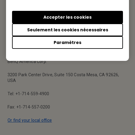
Nous aimerions avoir de vos nouvelles.
Accepter les cookies
Contactez-nous
Seulement les cookies nécessaires
Paramètres
Votre BenQ
BenQ America Corp.
3200 Park Center Drive, Suite 150 Costa Mesa, CA 92626,
USA
Tel: +1-714-559-4900
Fax: +1-714-557-0200
Or find your local office