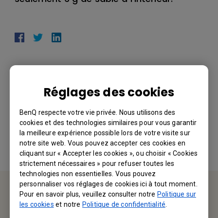
Réglages des cookies
Ces informations vous ont-elles été utiles ?
BenQ respecte votre vie privée. Nous utilisons des
cookies et des technologies similaires pour vous garantir
Oui
Non
la meilleure expérience possible lors de votre visite sur
notre site web. Vous pouvez accepter ces cookies en
cliquant sur « Accepter les cookies », ou choisir « Cookies
strictement nécessaires » pour refuser toutes les
technologies non essentielles. Vous pouvez
personnaliser vos réglages de cookies ici à tout moment.
Pour en savoir plus, veuillez consulter notre
Politique sur
Service d'assistance
les cookies
et notre
Politique de confidentialité
.