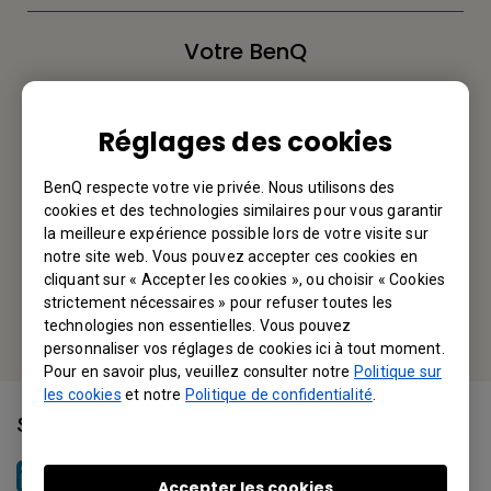
Votre BenQ
BenQ America Corp.
Réglages des cookies
3200 Park Center Drive, Suite 150 Costa Mesa, CA 92626,
USA
BenQ respecte votre vie privée. Nous utilisons des
Tel: +1-714-559-4900
cookies et des technologies similaires pour vous garantir
la meilleure expérience possible lors de votre visite sur
notre site web. Vous pouvez accepter ces cookies en
Fax: +1-714-557-0200
cliquant sur « Accepter les cookies », ou choisir « Cookies
strictement nécessaires » pour refuser toutes les
Or find your local office
technologies non essentielles. Vous pouvez
personnaliser vos réglages de cookies ici à tout moment.
Pour en savoir plus, veuillez consulter notre
Politique sur
les cookies
et notre
Politique de confidentialité
.
Suivez-nous
BenQ North America
Accepter les cookies