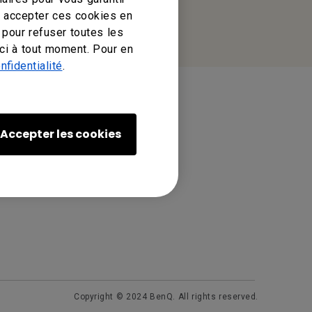
z accepter ces cookies en
 pour refuser toutes les
ci à tout moment. Pour en
nfidentialité
.
Région et langue
Accepter les cookies
Choisissez votre région
ments
À propos de BenQ
Business
res IAM
 de
Copyright © 2024 BenQ. All rights reserved.