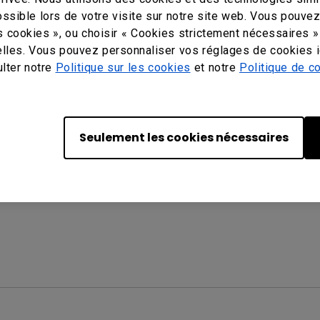
Fax: +1-714-557-0200
ossible lors de votre visite sur notre site web. Vous pouve
Or find your local office
s cookies », ou choisir « Cookies strictement nécessaires »
lles. Vous pouvez personnaliser vos réglages de cookies i
ulter notre
Politique sur les cookies
et notre
Politique de co
Produits
Ressources
Support
Seulement les cookies nécessaires
Affichage dynamique
Savoirs & tendances
FAQs
Écran plat interactif
Success Stories
Télécharge
Projecteur
Nouvelles & événements
Login memb
Écran
Calculateur
projecteur
Solution sans-fil