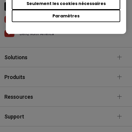
Seulement les cookies nécessaires
BenQ America
Paramètres
Business & Education
BenQ North America
Solutions
Produits
Ressources
Support