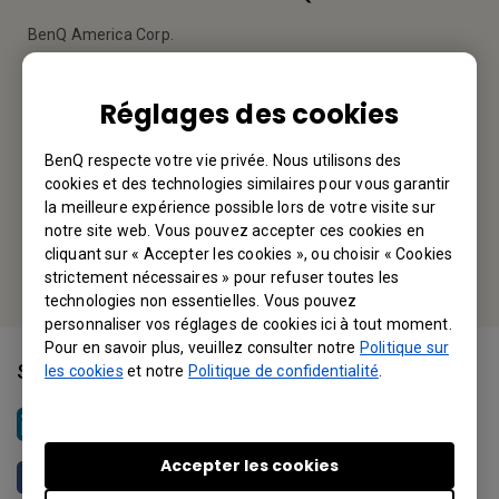
BenQ America Corp.
3200 Park Center Drive, Suite 150 Costa Mesa, CA 92626,
USA
Réglages des cookies
Tel: +1-714-559-4900
BenQ respecte votre vie privée. Nous utilisons des
cookies et des technologies similaires pour vous garantir
Fax: +1-714-557-0200
la meilleure expérience possible lors de votre visite sur
notre site web. Vous pouvez accepter ces cookies en
Or find your local office
cliquant sur « Accepter les cookies », ou choisir « Cookies
strictement nécessaires » pour refuser toutes les
technologies non essentielles. Vous pouvez
personnaliser vos réglages de cookies ici à tout moment.
Pour en savoir plus, veuillez consulter notre
Politique sur
Suivez-nous
les cookies
et notre
Politique de confidentialité
.
BenQ North America
Accepter les cookies
BenQ North America