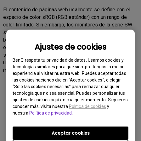
El contenido de páginas web usalmente se define con el
espacio de color sRGB (RGB estándar) con un rango de
color limitado. Sin embargo, los monitores de la serie SW
son capces de desplegar un rango de color más amplio
buscando igualar colores naturales. Por esto, si la imagen
Ajustes de cookies
original o el contenido se prevé en el rango de color sRGB
se mostrarán más vívidos en un monitor de la serie SW. El
BenQ respeta tu privacidad de datos. Usamos cookies y
usuario puede cambiar a modo sRGB en el monitor para
tecnologías similares para que siempre tengas la mejor
mostrar las imágenes con el rango de color sRGB.
experiencia al visitar nuestra web. Puedes aceptar todas
las cookies haciendo clic en “Aceptar cookies”, o elegir
“Solo las cookies necesarias” para rechazar cualquier
¿Le ha resultado útil esta información?
tecnología que no sea esencial. Puedes personalizar tus
ajustes de cookies aquí en cualquier momento. Si quieres
conocer más, visita nuestra
Política de cookies
y
Sí
No
nuestra
Política de privacidad
.
Aceptar cookies