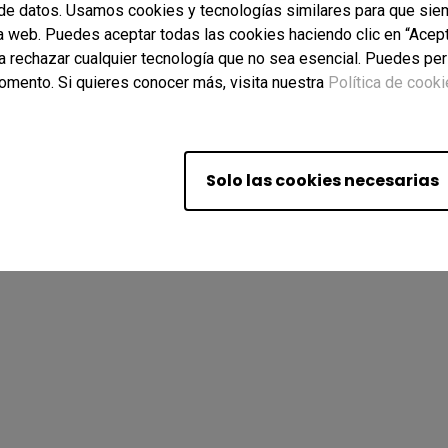
de datos. Usamos cookies y tecnologías similares para que sie
ra web. Puedes aceptar todas las cookies haciendo clic en “Acept
a rechazar cualquier tecnología que no sea esencial. Puedes per
omento. Si quieres conocer más, visita nuestra
Política de cook
Q. Todos los Derechos Reservados.
d
Políticas Cookies
Acuerdo de Licencia de Usuario Final (EULA)
s Normas de Importación y Exportación
Solo las cookies necesarias