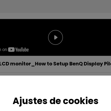
LCD monitor_How to Setup BenQ Display Pil
Ajustes de cookies