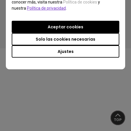
conocer más, visita nuestra
Política de cookies
y
nuestra
Política de privacidad
.
Copyright © 2026 BenQ. Todos los Derechos Reservados.
Políticas de Privacidad
Políticas Cookies
Aceptar cookies
Acuerdo de Licencia de Usuario Final (EULA)
Cumplimiento de las Normas de Importación y Exportación
Solo las cookies necesarias
Ajustes