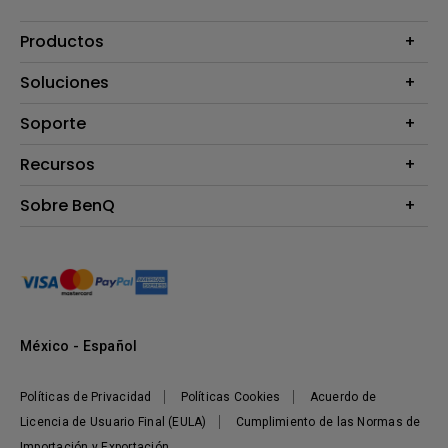
Productos
Proyectores
Soluciones
Monitores
B2B
Soporte
Señalización Digital
Presentaciones Inalámbricas
Preguntas Frecuentes
Recursos
Preguntas Frecuentes - Tienda BenQ
Calculadora de Distancia (Proyectores)
Sobre BenQ
Términos y Condiciones
Centro de Conocimiento
Corporativo
Sustentabilidad
México - Español
Políticas de Privacidad
Políticas Cookies
Acuerdo de
Licencia de Usuario Final (EULA)
Cumplimiento de las Normas de
Importación y Exportación