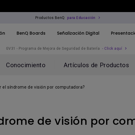
Productos BenQ
para Educación
ión
BenQ Boards
Señalización Digital
Presentaci
GV31 - Programa de Mejora de Seguridad de Batería
- Click aquí
Conocimiento
Artículos de Productos
para Corporativos
Monitor
r el síndrome de visión por computadora?
para Educación
ndrome de visión por c
rofesional
ferencia