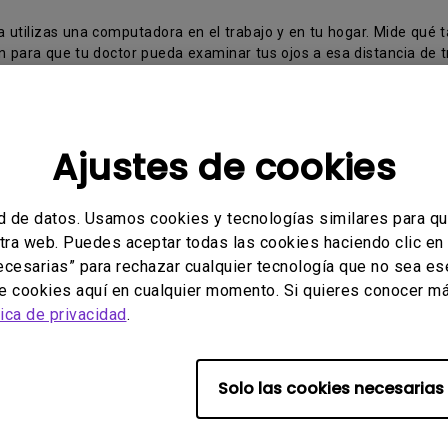
utilizas una computadora en el trabajo y en tu hogar. Mide qué ta
n para que tu doctor pueda examinar tus ojos a esa distancia de t
a computadora ya que humedecen los ojos para evitar la sequedad 
Ajustes de cookies
tos
, esto ayudará a lubricar tus ojos profundamente.
d de datos. Usamos cookies y tecnologías similares para q
stra web. Puedes aceptar todas las cookies haciendo clic en
acabados brillosos, así como los reflejos en tu pantalla pueden ca
necesarias” para rechazar cualquier tecnología que no sea e
las paredes que se encuentran cerca de tu lugar de trabajo con un 
de cookies aquí en cualquier momento. Si quieres conocer má
tica de privacidad
.
llamada espasmo acomodativo que se presenta en los músculos de e
 20-20-20 asegura que "CADA 20 minutos una persona debe mirar fu
Solo las cookies necesarias
sta manera, se logra que los ojos no estén enfocando en cortas di