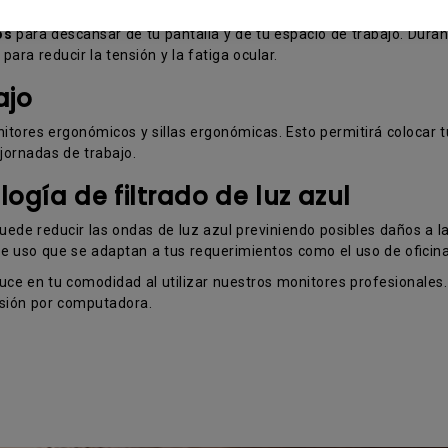
os
para descansar de tu pantalla y de tu espacio de trabajo. Duran
para reducir la tensión y la fatiga ocular.
ajo
tores ergonómicos y sillas ergonómicas. Esto permitirá colocar 
jornadas de trabajo.
ogía de filtrado de luz azul
uede reducir las ondas de luz azul previniendo posibles daños a la 
 uso que se adaptan a tus requerimientos como el uso de oficina, 
duce en tu comodidad al utilizar nuestros monitores profesionales.
visión por computadora.