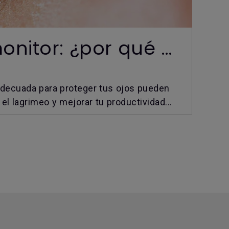
Ojos llorosos por usar tu monitor: ¿por qué ocurre?
a adecuada para proteger tus ojos pueden
l lagrimeo y mejorar tu productividad...