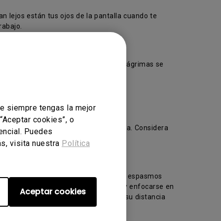
n lejos están tus ojos de la pantalla cuando te
rabajo.
y la irritación. Si no lo haces, las lágrimas se
ue siempre tengas la mejor
 “Aceptar cookies”, o
usar síndrome de visión por computadora. Considera
sencial. Puedes
acabado mate.
s, visita nuestra
Política
nfoque dentro del ojo. Para evitar los espasmos
era de su escritorio por 20segundos y enfocarse en
Aceptar cookies
stancias por tanto tiempo, alterando su distancia