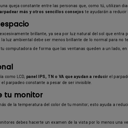
una queja constante entre las personas que, como tú, utilizan dia
rpadear más y otros sencillos consejos
te ayudarán a reducir l
 espacio
cesivamente brillante, ya sea por luz natural del sol que entra po
la luz ambiental debe ser menos brillante de lo normal para no te
e tu computadora de forma que las ventanas queden a un lado, en l
onal
ogía como LCD,
panel IPS, TN o VA que ayudan a reducir
el parpad
 el parpadeo constante a pesar de ser invisible.
e tu monitor
más de la temperatura del color de tu monitor; esto ayuda a reducir
nitores debes hacerte un examen de la vista por lo menos una vez 