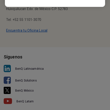
Calle Vía Magna #25, Piso 7 Colonia Bosques de la Herradura
Huixquilucan Edo. de México C.P. 52783
Tel: +52 55 1101-3070
Encuentra tu Oficina Local
Síguenos
BenQ Latinoamérica
BenQ Solutions
BenQ México
BenQ Latam